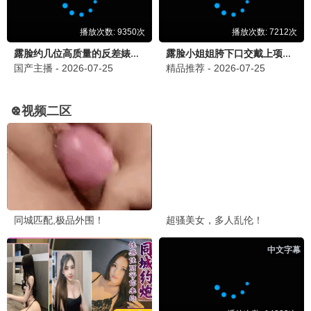
8080传奇·2026
珍藏资源，8080大全
8080观看
9.3分